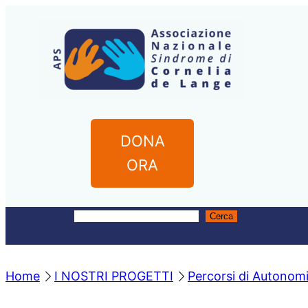
Vai
al
contenuto
DONA
ORA
Cerca
C
e
r
Home
I NOSTRI PROGETTI
Percorsi di Autonom
c
a