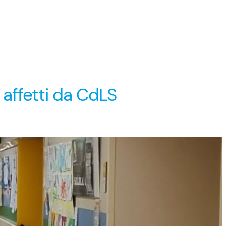
 affetti da CdLS