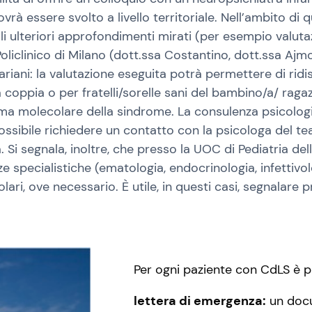
ovrà essere svolto a livello territoriale. Nell’ambito di
 ulteriori approfondimenti mirati (per esempio valuta
liclinico di Milano (dott.ssa Costantino, dott.ssa Aj
riani: la valutazione eseguita potrà permettere di ridisc
lla coppia o per fratelli/sorelle sani del bambino/a/ rag
ma molecolare della sindrome. La consulenza psicologica
ossibile richiedere un contatto con la psicologa del 
pia. Si segnala, inoltre, che presso la UOC di Pediatria
e specialistiche (ematologia, endocrinologia, infettivol
olari, ove necessario. È utile, in questi casi, segnalar
Per ogni paziente con CdLS è pr
lettera di emergenza:
un docu