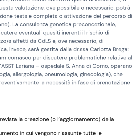
 questa valutazione, ove possibile o necessario, potrà
zione testale completa o attivazione del percorso di
mone). La consulenza genetica preconcezionale,
utere eventuali quesiti inerenti il rischio di
azzo/a affetti da CdLS e, ove necessario, di
, invece, sarà gestita dalla dr.ssa Carlotta Brega:
team comasco per discutere problematiche relative al
 dell’ASST Lariana – ospedale S. Anna di Como, operano
ogia, allergologia, pneumologia, ginecologia), che
e preventivamente la necessità in fase di prenotazione
evista la creazione (o l’aggiornamento) della
mento in cui vengono riassunte tutte le