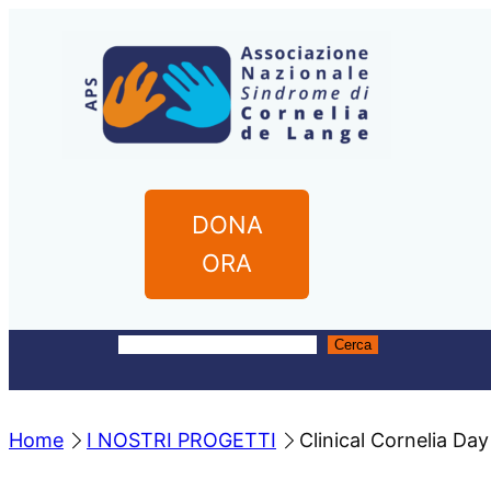
Vai
al
contenuto
DONA
ORA
Cerca
C
e
r
Home
I NOSTRI PROGETTI
Clinical Cornelia Day
c
a