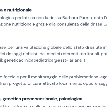
 e nutrizionale
logica pediatrica con la dr.ssa Barbara Parma, data l’e
zione nutrizionale grazie alla consulenza della dr.ssa 
se, per una valutazione globale dello stato di salute 
fici dosaggi richiesti dai medici referenti territoriali
l: geneticaclinicapediatrica@asst-lariana.it
lo facciale per il monitoraggio delle problematiche lega
di un progetto di cura attivato localmente, oppure sugge
a, genetica preconcezionale, psicologica
lità di offrire un colloquio con un neuropsichiatra infa